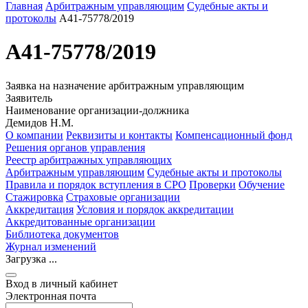
Главная
Арбитражным управляющим
Судебные акты и
протоколы
А41-75778/2019
А41-75778/2019
Заявка на назначение арбитражным управляющим
Заявитель
Наименование организации-должника
Демидов Н.М.
О компании
Реквизиты и контакты
Компенсационный фонд
Решения органов управления
Реестр арбитражных управляющих
Арбитражным управляющим
Судебные акты и протоколы
Правила и порядок вступления в СРО
Проверки
Обучение
Стажировка
Страховые организации
Аккредитация
Условия и порядок аккредитации
Аккредитованные организации
Библиотека документов
Журнал изменений
Загрузка ...
Вход в личный кабинет
Электронная почта